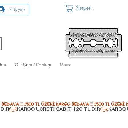
Sepet
Giriş yap
ları
Cilt Şapı / Kantaşı
More