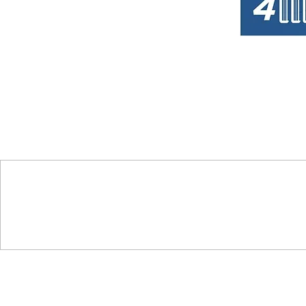
SÖZLEŞMELER
İAD