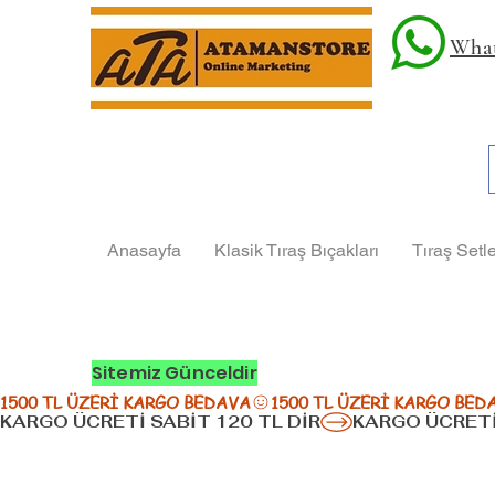
What
Anasayfa
Klasik Tıraş Bıçakları
Tıraş Setle
Sitemiz Günceldir
1500 TL ÜZERİ KARGO BEDAVA
KARGO ÜCRETİ SABİT 120 TL DİR