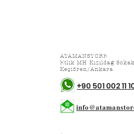
Satış Sözleşmesi
Üyelik Sözleşmesi
ATAMANSTORE
Etlik MH Kızıldağ Soka
Keçiören/Ankara
+90 501 002 11 1
info@atamanstor