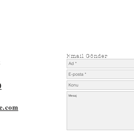
İade Koşulları
Teslimat Koşulları
Email Gönder
k
0
e.com