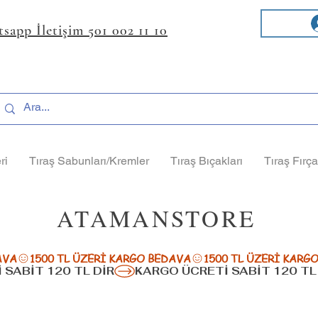
sapp İletişim 501 002 11 10
ri
Tıraş Sabunları/Kremler
Tıraş Bıçakları
Tıraş Fırça
ATAMANSTORE