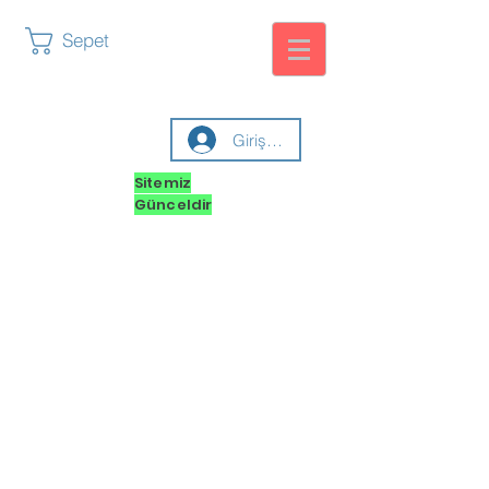
Sepet
Giriş yap
Sitemiz
Günceldir