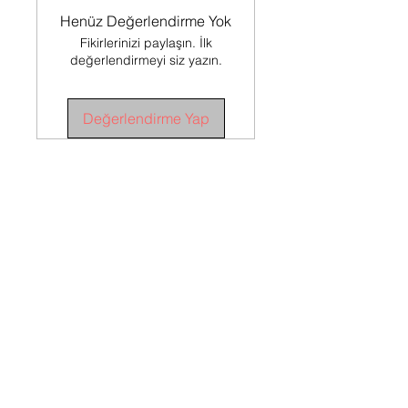
Henüz Değerlendirme Yok
Fikirlerinizi paylaşın. İlk
değerlendirmeyi siz yazın.
Değerlendirme Yap
SÖZLEŞMELER
Satış Sözleşmesi
İADE
KOŞULLARI
İade Koşulları
TESLİMAT
KOŞULLARI
Teslimat Koşulları