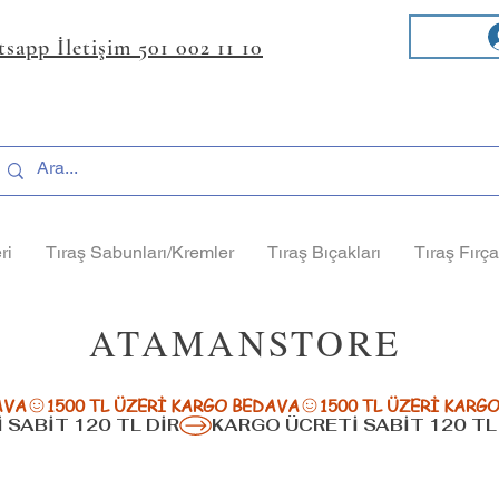
sapp İletişim 501 002 11 10
ri
Tıraş Sabunları/Kremler
Tıraş Bıçakları
Tıraş Fırça
ATAMANSTORE