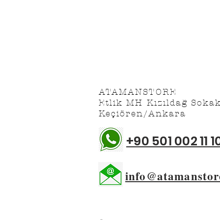
Satış Sözleşmesi
Üyelik Sözleşmesi
ATAMANSTORE
Etlik MH Kızıldağ Soka
Keçiören/Ankara
+90 501 002 11 1
info@atamanstor