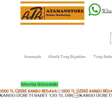
What
Anasayfa
Klasik Tıraş Bıçakları
Tıraş Setle
Sitemiz Günceldir
1500 TL ÜZERİ KARGO BEDAVA
KARGO ÜCRETİ SABİT 120 TL DİR