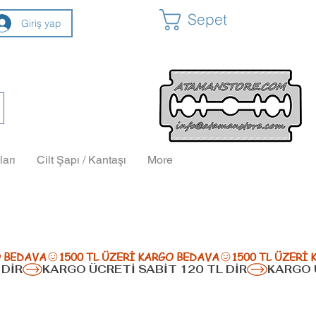
Sepet
Giriş yap
ları
Cilt Şapı / Kantaşı
More