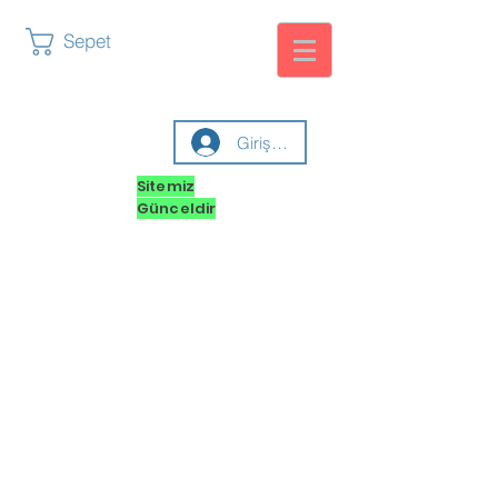
Sepet
Giriş yap
Sitemiz
Günceldir