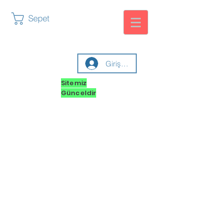
Sepet
Giriş yap
Sitemiz
Günceldir