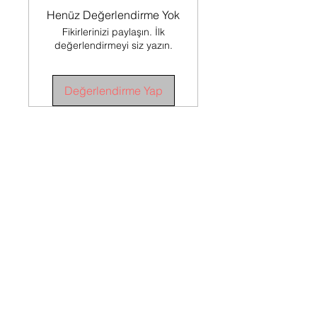
Henüz Değerlendirme Yok
Fikirlerinizi paylaşın. İlk
değerlendirmeyi siz yazın.
Değerlendirme Yap
SÖZLEŞMELER
Satış Sözleşmesi
İADE
KOŞULLARI
İade Koşulları
TESLİMAT
KOŞULLARI
Teslimat Koşulları