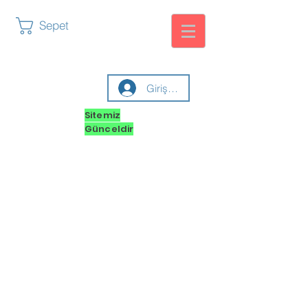
Sepet
Giriş yap
Sitemiz
Günceldir