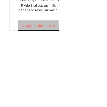
Fikirlerinizi paylaşın. İlk
değerlendirmeyi siz yazın.
Değerlendirme Yap
SÖZLEŞMELER
Satış Sözleşmesi
İADE
KOŞULLARI
İade Koşulları
TESLİMAT
KOŞULLARI
Teslimat Koşulları