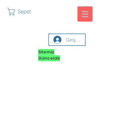
Sepet
Giriş yap
Sitemiz
Günceldir