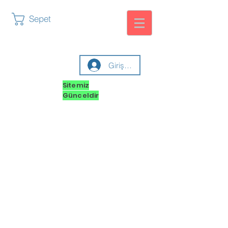
Sepet
Giriş yap
Sitemiz
Günceldir