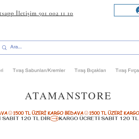
sapp İletişim 501 002 11 10
ri
Tıraş Sabunları/Kremler
Tıraş Bıçakları
Tıraş Fırça
ATAMANSTORE