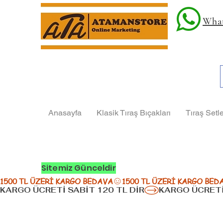
What
Anasayfa
Klasik Tıraş Bıçakları
Tıraş Setle
Sitemiz Günceldir
1500 TL ÜZERİ KARGO BEDAVA
KARGO ÜCRETİ SABİT 120 TL DİR