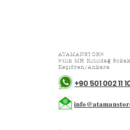
Satış Sözleşmesi
Üyelik Sözleşmesi
ATAMANSTORE
Etlik MH Kızıldağ Soka
Keçiören/Ankara
+90 501 002 11 1
info@atamanstor