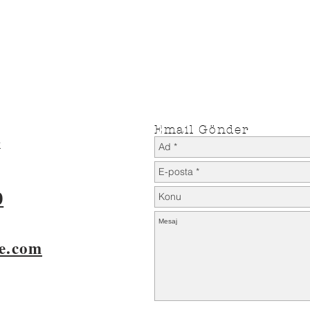
İade Koşulları
Teslimat Koşulları
Email Gönder
k
0
e.com