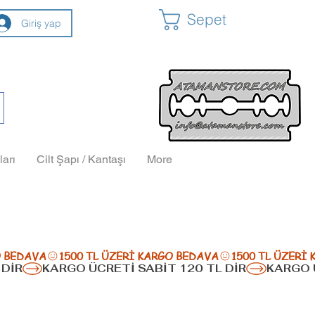
Sepet
Giriş yap
ları
Cilt Şapı / Kantaşı
More