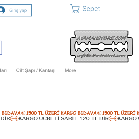
Sepet
Giriş yap
ları
Cilt Şapı / Kantaşı
More