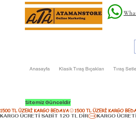
What
Anasayfa
Klasik Tıraş Bıçakları
Tıraş Setle
Sitemiz Günceldir
1500 TL ÜZERİ KARGO BEDAVA
KARGO ÜCRETİ SABİT 120 TL DİR