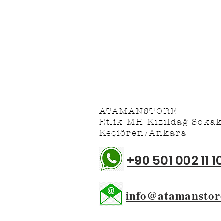
SÖZLEŞMELER
İAD
Satış Sözleşmesi
Üyelik Sözleşmesi
ATAMANSTORE
Etlik MH Kızıldağ Soka
Keçiören/Ankara
+90 501 002 11 1
info@atamanstor