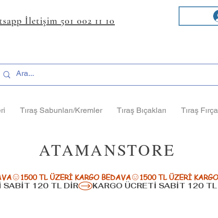
sapp İletişim 501 002 11 10
ri
Tıraş Sabunları/Kremler
Tıraş Bıçakları
Tıraş Fırça
ATAMANSTORE