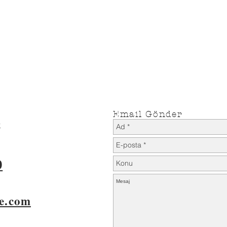
E KOŞULLARI
TESLİMAT KOŞULLARI
İade Koşulları
Teslimat Koşulları
Email Gönder
k
0
e.com