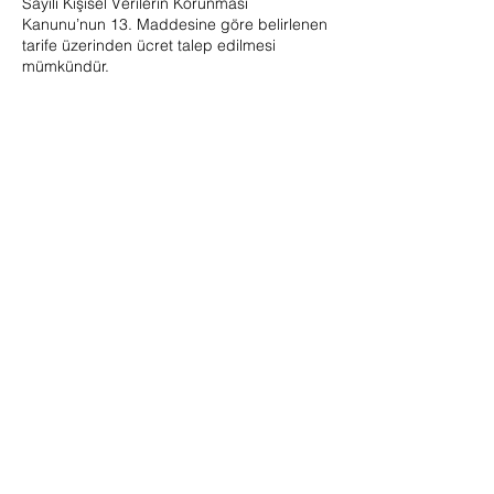
Sayılı Kişisel Verilerin Korunması
Kanunu’nun 13. Maddesine göre belirlenen
tarife üzerinden ücret talep edilmesi
mümkündür.
SÖZLEŞMELER
Satış Sözleşmesi
İADE
KOŞULLARI
İade Koşulları
TESLİMAT
KOŞULLARI
Teslimat Koşulları
GİZLİLİK VE
GÜVENLİK