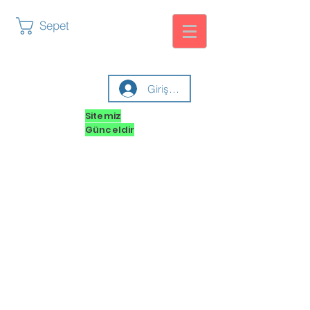
Sepet
Giriş yap
Sitemiz
Günceldir