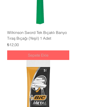
Wilkinson Sword Tek Bıçaklı Banyo
Tıraş Bıçağı (Yeşil) 1 Adet
Fiyat
₺12,00
Sepete Ekle