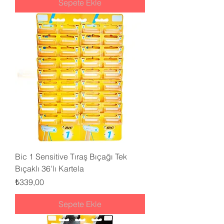
Sepete Ekle
Bic 1 Sensitive Tıraş Bıçağı Tek
Bıçaklı 36'lı Kartela
Fiyat
₺339,00
Sepete Ekle