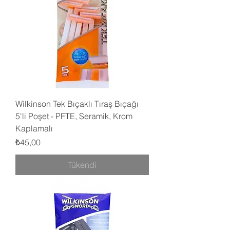
Wilkinson Tek Bıçaklı Tıraş Bıçağı
5'li Poşet - PFTE, Seramik, Krom
Kaplamalı
Fiyat
₺45,00
Tükendi