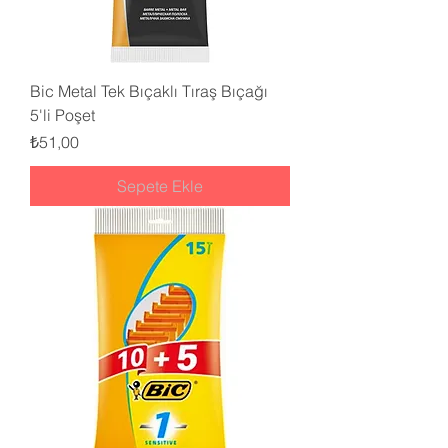
Bic Metal Tek Bıçaklı Tıraş Bıçağı
5'li Poşet
Fiyat
₺51,00
Sepete Ekle