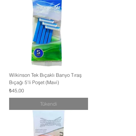
Wilkinson Tek Bıçaklı Banyo Tıraş
Bıçağı 5'li Poşet (Mavi)
Fiyat
₺45,00
Tükendi