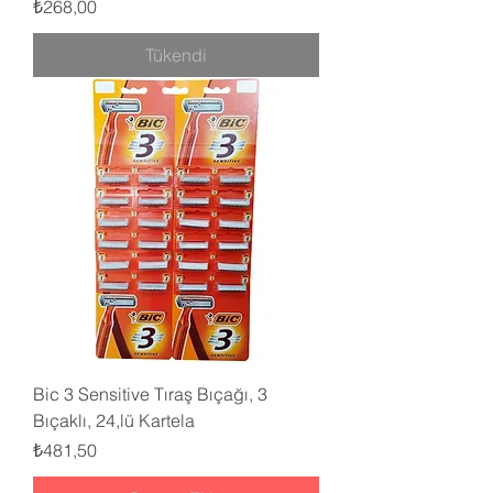
Fiyat
₺268,00
Tükendi
Bic 3 Sensitive Tıraş Bıçağı, 3
Bıçaklı, 24,lü Kartela
Fiyat
₺481,50