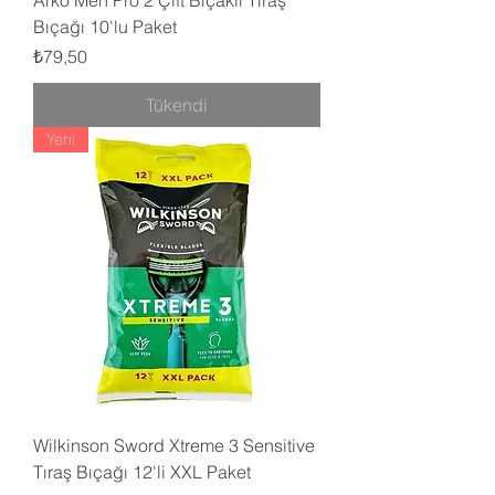
Arko Men Pro 2 Çift Bıçaklı Tıraş
Bıçağı 10'lu Paket
Fiyat
₺79,50
Tükendi
Yeni
Wilkinson Sword Xtreme 3 Sensitive
Tıraş Bıçağı 12'li XXL Paket