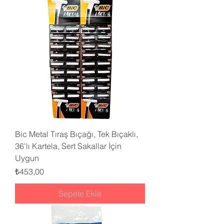
Bic Metal Tıraş Bıçağı, Tek Bıçaklı,
36'lı Kartela, Sert Sakallar İçin
Uygun
Fiyat
₺453,00
Sepete Ekle