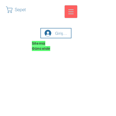
Sepet
Giriş yap
Sitemiz
Günceldir