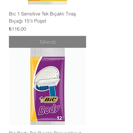
Bic 1 Sensitive Tek Bıçaklı Tıraş
Bıçağı 15'li Poşet
Fiyat
₺116,00
Tükendi