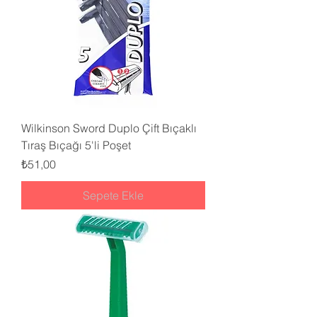
Wilkinson Sword Duplo Çift Bıçaklı
Tıraş Bıçağı 5'li Poşet
Fiyat
₺51,00
Sepete Ekle