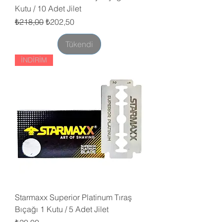
Kutu / 10 Adet Jilet
Normal Fiyat
İndirimli Fiyat
₺218,00
₺202,50
Tükendi
İNDİRİM
Starmaxx Superior Platinum Tıraş
Bıçağı 1 Kutu / 5 Adet Jilet