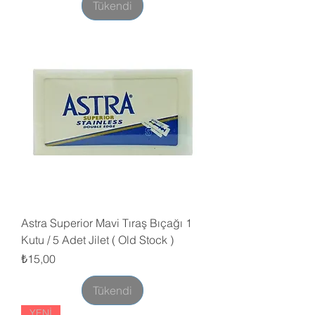
Tükendi
Astra Superior Mavi Tıraş Bıçağı 1
Kutu / 5 Adet Jilet ( Old Stock )
Fiyat
₺15,00
Tükendi
YENİ