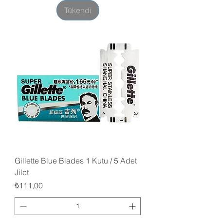
Tükendi
Gillette Blue Blades 1 Kutu / 5 Adet
Jilet
Fiyat
₺111,00