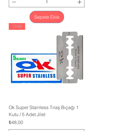
Sepete Ekle
YENİ
Ok Super Stainless Tıraş Bıçağı 1
Kutu / 5 Adet Jilet
Fiyat
₺48,00