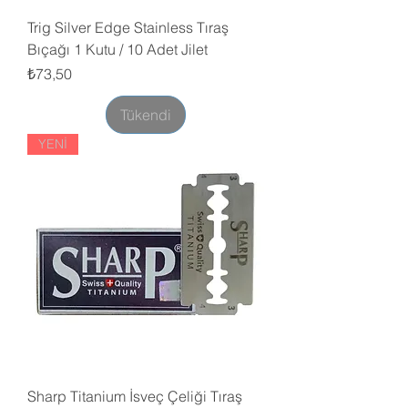
Trig Silver Edge Stainless Tıraş
Bıçağı 1 Kutu / 10 Adet Jilet
Fiyat
₺73,50
Tükendi
YENİ
Sharp Titanium İsveç Çeliği Tıraş