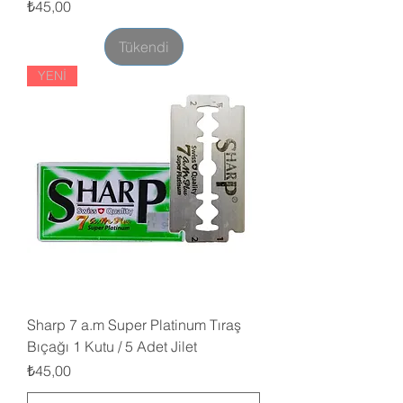
Fiyat
₺45,00
Tükendi
YENİ
Sharp 7 a.m Super Platinum Tıraş
Bıçağı 1 Kutu / 5 Adet Jilet
Fiyat
₺45,00