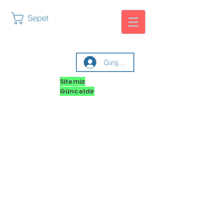
Sepet
Giriş yap
Sitemiz
Günceldir