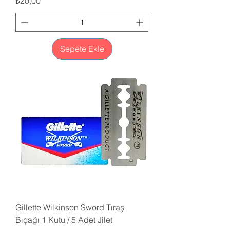
Fiyat
₺20,00
Sepete Ekle
Gillette Wilkinson Sword Tıraş
Bıçağı 1 Kutu / 5 Adet Jilet