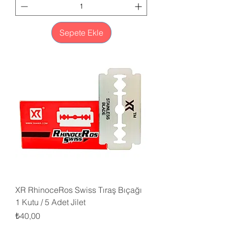
Sepete Ekle
XR RhinoceRos Swiss Tıraş Bıçağı
1 Kutu / 5 Adet Jilet
Fiyat
₺40,00