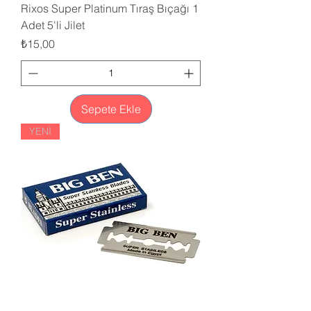
Rixos Super Platinum Tıraş Bıçağı 1
Adet 5'li Jilet
Fiyat
₺15,00
Sepete Ekle
YENİ