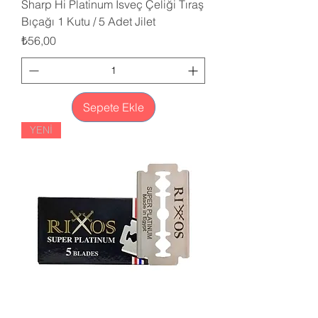
Sharp Hi Platinum İsveç Çeliği Tıraş
Bıçağı 1 Kutu / 5 Adet Jilet
Fiyat
₺56,00
Sepete Ekle
YENİ