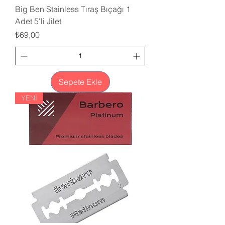
Big Ben Stainless Tıraş Bıçağı 1
Adet 5'li Jilet
Fiyat
₺69,00
Sepete Ekle
YENİ