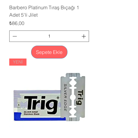
Barbero Platinum Tıraş Bıçağı 1
Adet 5'li Jilet
Fiyat
₺86,00
Sepete Ekle
YENİ