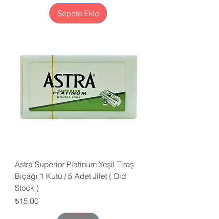
Sepete Ekle
Astra Superior Platinum Yeşil Tıraş
Bıçağı 1 Kutu / 5 Adet Jilet ( Old
Stock )
Fiyat
₺15,00