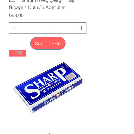
LOI Titanium İsveç Çeliği Tıraş
Bıçağı 1 Kutu / 5 Adet Jilet
Fiyat
₺63,00
Sepete Ekle
YENİ