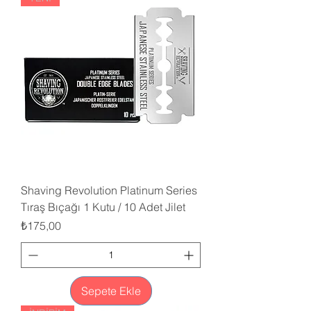
Shaving Revolution Platinum Series
Tıraş Bıçağı 1 Kutu / 10 Adet Jilet
Fiyat
₺175,00
Sepete Ekle