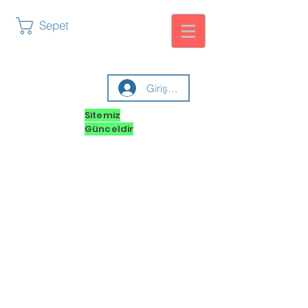
Sepet
Giriş yap
Sitemiz
Günceldir